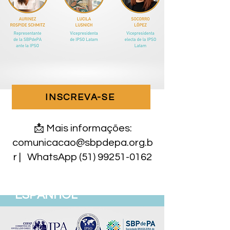
INSCREVA-SE
​📩 Mais informações:
comunicacao@sbpdepa.org.b
r
| WhatsApp
(51) 99251-0162
ESPANHOL