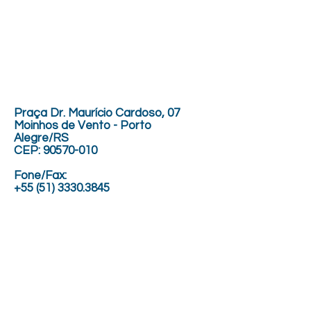
Praça Dr. Maurício Cardoso, 07
Moinhos de Vento - Porto
Alegre/RS
CEP:
90570-010
Fone/Fax:
+55 (51) 3330.3845
+55 (51) 3333.6857
WhatsApp comunicação:
+55 (51) 99251.0162
E-mail secretaria:
secretaria@sbpdepa.org.br
E-mail comunicação
:
comunicacao@sbpdepa.org.br